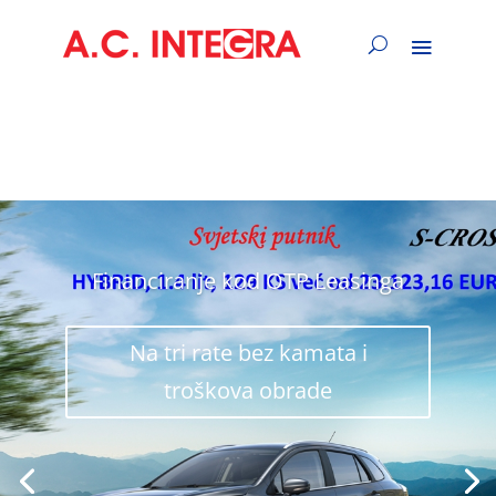
Financiranje kod OTP Leasinga
Na tri rate bez kamata i
troškova obrade