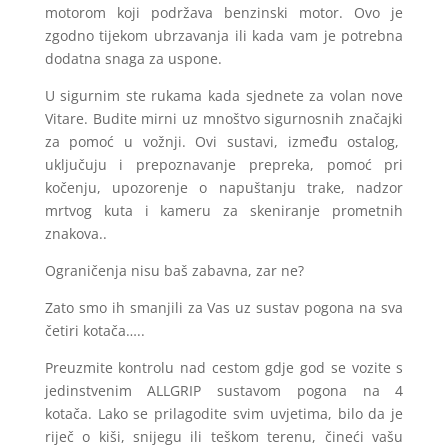
motorom koji podržava benzinski motor. Ovo je
zgodno tijekom ubrzavanja ili kada vam je potrebna
dodatna snaga za uspone.
U sigurnim ste rukama kada sjednete za volan nove
Vitare. Budite mirni uz mnoštvo sigurnosnih značajki
za pomoć u vožnji. Ovi sustavi, između ostalog,
uključuju i prepoznavanje prepreka, pomoć pri
kočenju, upozorenje o napuštanju trake, nadzor
mrtvog kuta i kameru za skeniranje prometnih
znakova..
Ograničenja n
isu baš zabavna, zar ne?
Zato smo ih smanjili za Vas uz sustav pogona na sva
četiri kotača…..
Preuzmite kontrolu nad cestom gdje god se vozite s
jedinstvenim ALLGRIP sustavom pogona na 4
kotača. Lako se prilagodite svim uvjetima, bilo da je
riječ o kiši, snijegu ili teškom terenu, čineći vašu