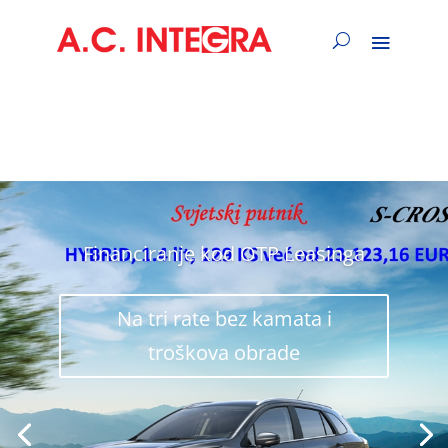
Financiranje kod OTP Leasinga
Na tri rate bez kamata i
troškova obrade