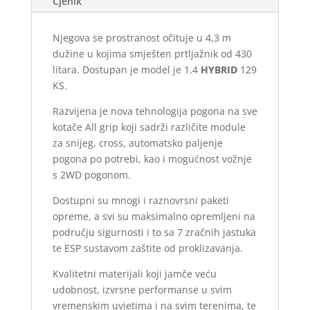
Cjenik
Njegova se prostranost očituje u 4,3 m
dužine u kojima smješten prtljažnik od 430
litara. Dostupan je model je 1.4
HYBRID
129
KS.
Razvijena je nova tehnologija pogona na sve
kotače All grip koji sadrži različite module
za snijeg, cross, automatsko paljenje
pogona po potrebi, kao i mogućnost vožnje
s 2WD pogonom.
Dostupni su mnogi i raznovrsni paketi
opreme, a svi su maksimalno opremljeni na
području sigurnosti i to sa 7 zračnih jastuka
te ESP sustavom zaštite od proklizavanja.
Kvalitetni materijali koji jamče veću
udobnost, izvrsne performanse u svim
vremenskim uvjetima i na svim terenima, te