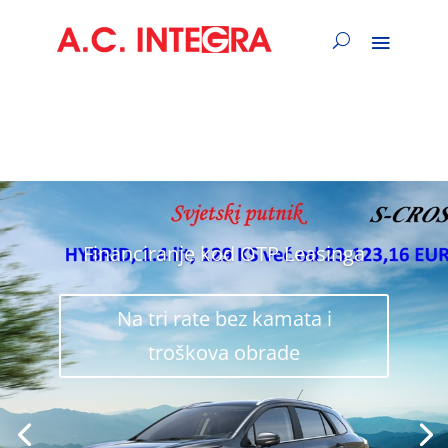
Financiranje kod OTP Leasinga
Na tri rate bez kamata i
troškova obrade