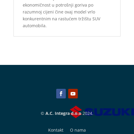
ekonomičnost u potrošnji goriva po
razumnoj cijeni čine ovaj model vrlo
konkurentnim na rastućem tržištu SUV
automobila.
©
A.C. Integra d.o.o
2024.
Kontakt
O nama