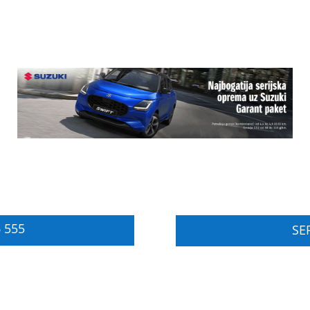
 555
SER