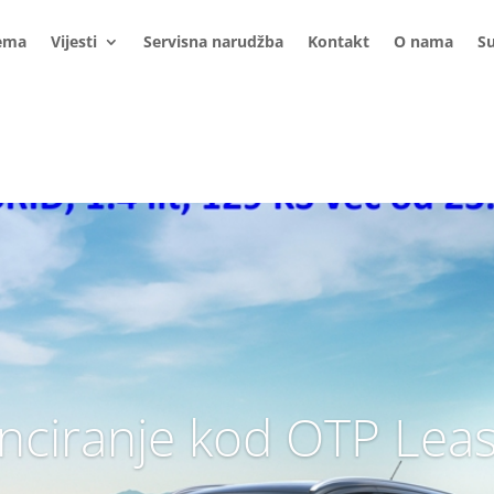
ema
Vijesti
Servisna narudžba
Kontakt
O nama
S
nciranje kod OTP Lea