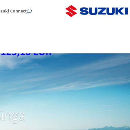
uzuki Connect
singa