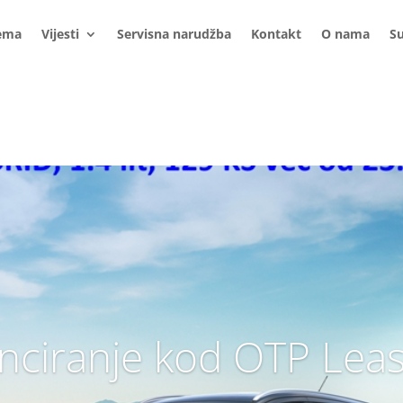
ema
Vijesti
Servisna narudžba
Kontakt
O nama
S
nciranje kod OTP Lea