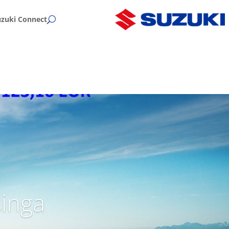
uzuki Connect
singa