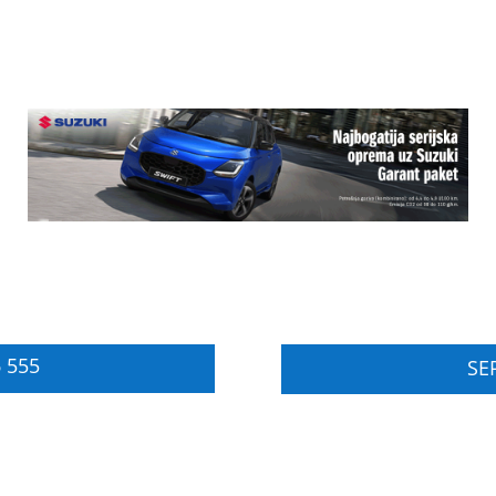
 555
SER