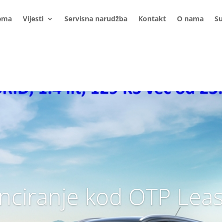
ema
Vijesti
Servisna narudžba
Kontakt
O nama
S
nciranje kod OTP Lea