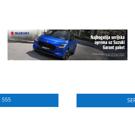
 555
SER