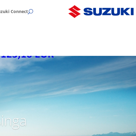
uzuki Connect
singa