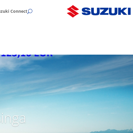
uzuki Connect
singa