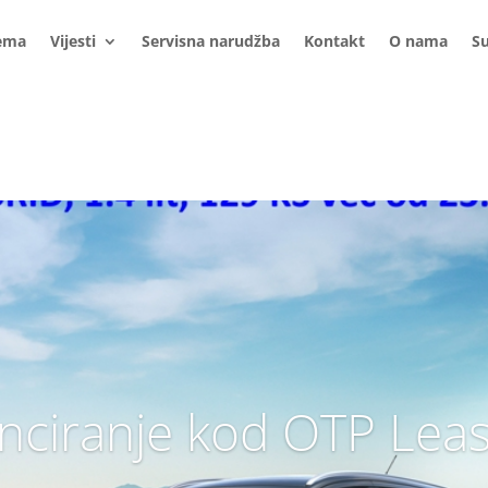
ema
Vijesti
Servisna narudžba
Kontakt
O nama
S
nciranje kod OTP Lea