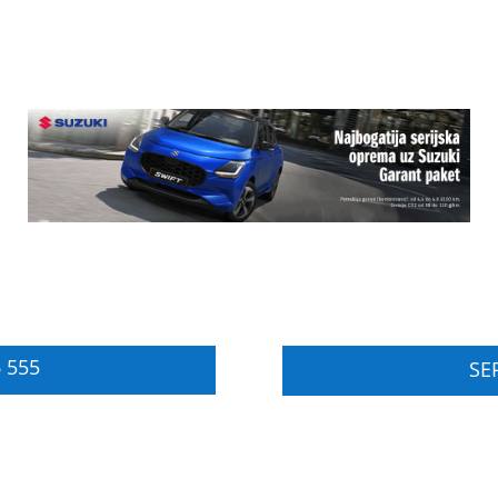
 555
SER