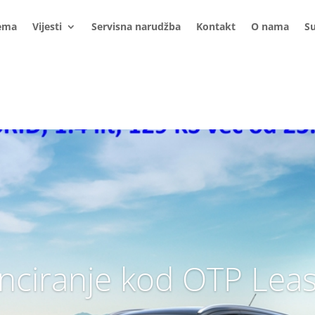
ema
Vijesti
Servisna narudžba
Kontakt
O nama
S
nciranje kod OTP Lea