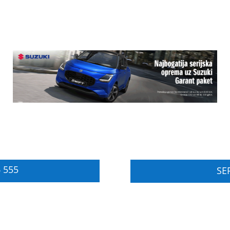
 555
SER