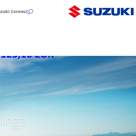
uzuki Connect
singa