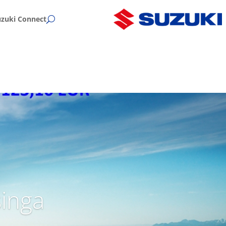
uzuki Connect
singa