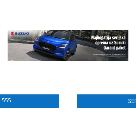
 555
SER