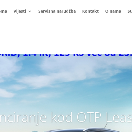
ema
Vijesti
Servisna narudžba
Kontakt
O nama
S
nciranje kod OTP Lea