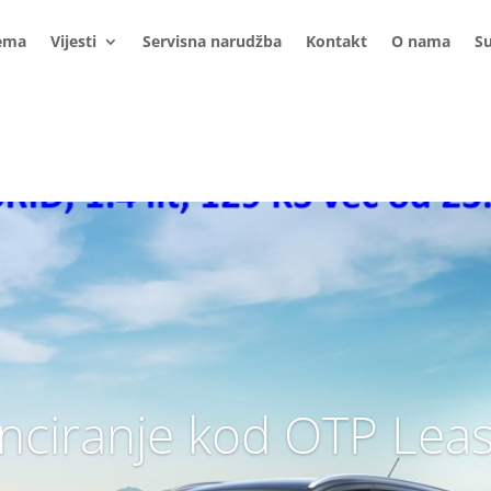
ema
Vijesti
Servisna narudžba
Kontakt
O nama
S
nciranje kod OTP Lea