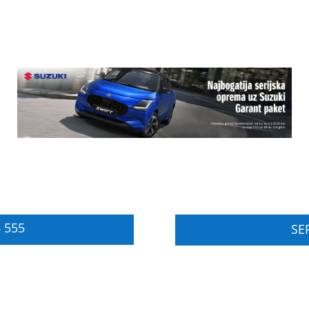
 555
SER