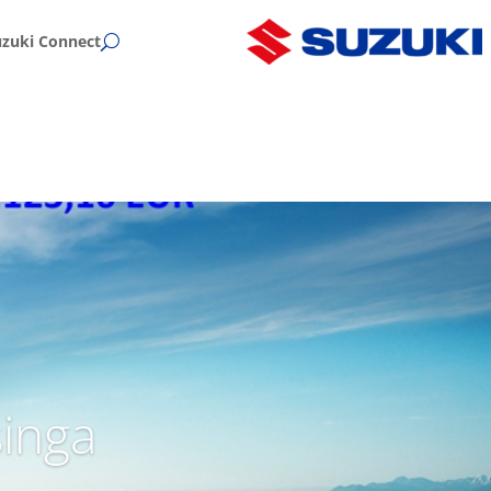
uzuki Connect
singa