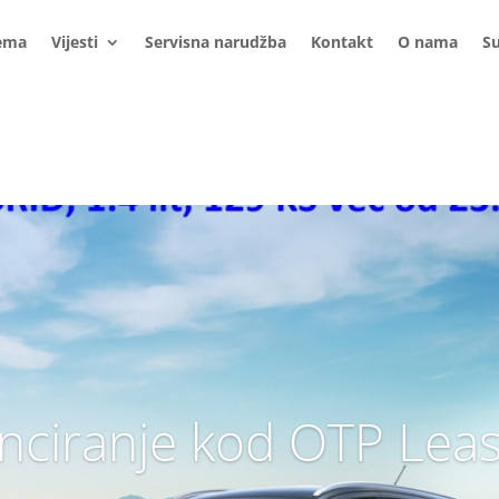
ema
Vijesti
Servisna narudžba
Kontakt
O nama
S
nciranje kod OTP Lea