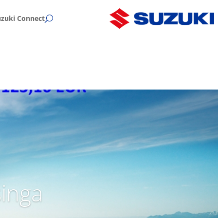
uzuki Connect
singa