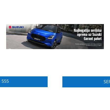
 555
SER