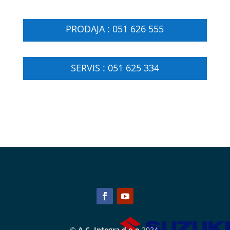
PRODAJA : 051 626 555
SERVIS : 051 625 334
©
A.C. Integra d.o.o
2024.