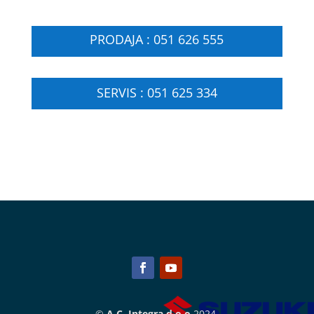
PRODAJA : 051 626 555
SERVIS : 051 625 334
©
A.C. Integra d.o.o
2024.