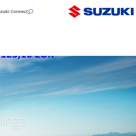
uzuki Connect
singa