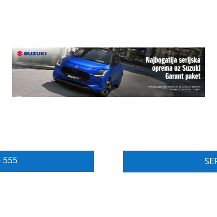
 555
SER