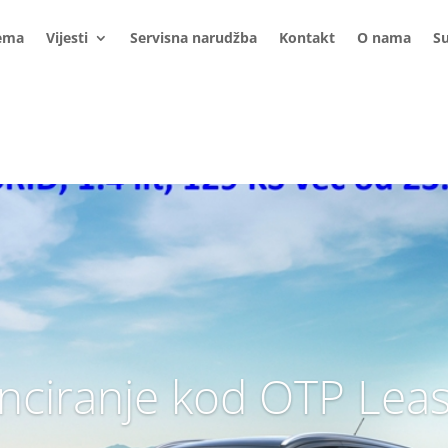
ema
Vijesti
Servisna narudžba
Kontakt
O nama
S
nciranje kod OTP Lea