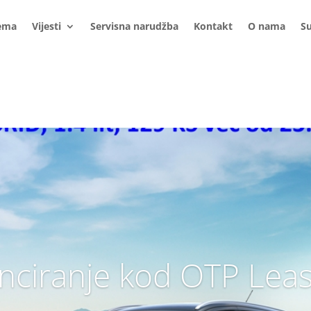
ema
Vijesti
Servisna narudžba
Kontakt
O nama
S
nciranje kod OTP Lea