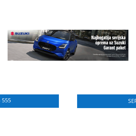
 555
SER