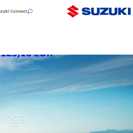
uzuki Connect
singa