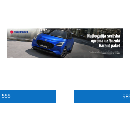
 555
SER