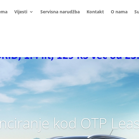
ema
Vijesti
Servisna narudžba
Kontakt
O nama
S
nciranje kod OTP Lea