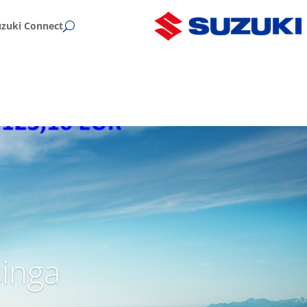
uzuki Connect
singa