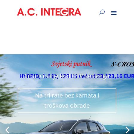
Financiranje kod OTP Leasinga
Na tri rate bez kamata i
troškova obrade