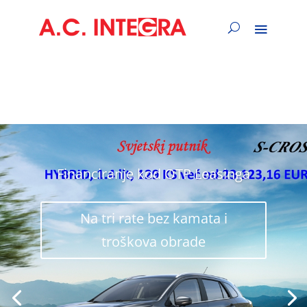
Financiranje kod OTP Leasinga
Na tri rate bez kamata i
troškova obrade