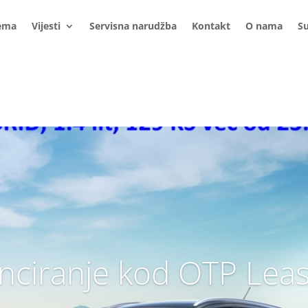
ema
Vijesti
Servisna narudžba
Kontakt
O nama
S
nciranje kod OTP Lea