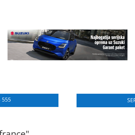
 555
SER
france"