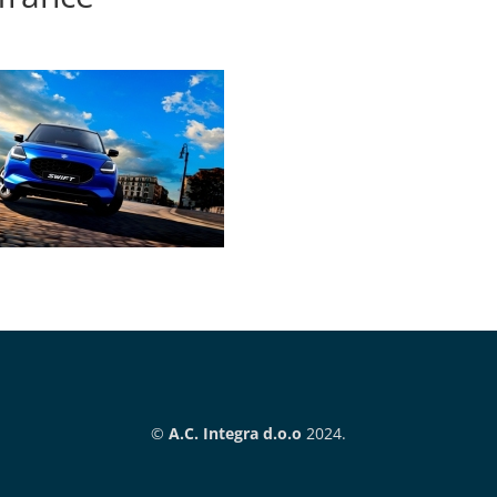
©
A.C. Integra d.o.o
2024.