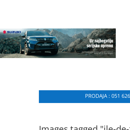
PRODAJA : 051 626
Images tagged "ile-de-