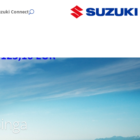
uzuki Connect
singa